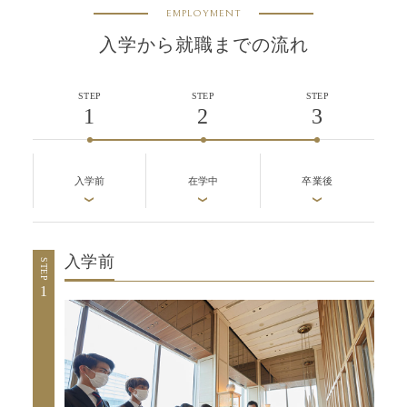
EMPLOYMENT
入学から就職までの流れ
STEP
STEP
STEP
1
2
3
入学前
在学中
卒業後
入学前
STEP
1