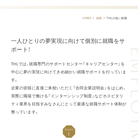
THLの強い就職
HOME
就職
一人ひとりの夢実現に向けて個別に就職をサ
EMPLO
ポート！
THLでは、就職専門のサポートセンター『キャリアセンター』を
中心に
夢の実現に向けてきめ細かい就職サポートを行っていま
す。
企業の皆様に直接ご来校いただく『合同企業説明会』をはじめ、
実際に職場で働ける『インターンシップ制度』など
ホスピタリ
ティ業界を目指すみなさんにとって最適な就職サポート体制が
整っています。
POINT
1