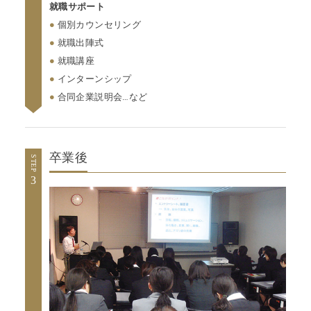
就職サポート
●
個別カウンセリング
●
就職出陣式
●
就職講座
●
インターンシップ
●
合同企業説明会…など
卒業後
STEP
3