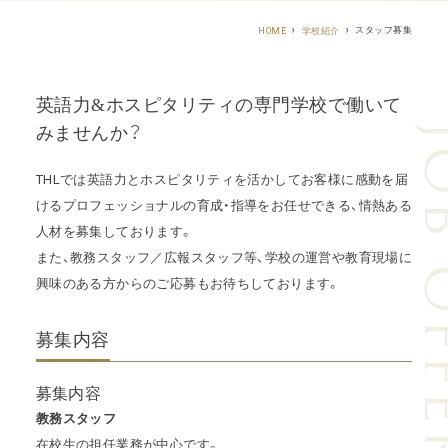
スタッフ募集
HOME
学校紹介
英語力&ホスピタリティの専門学校で働いて
JOB O
みませんか？
THLでは英語力とホスピタリティを活かしてお客様に感動を届
ける
プロフェッショナルの育成・指導をお任せできる、情熱ある
人材を募集しております。
また、教務スタッフ／広報スタッフ等、学校の運営や教育現場に
興味のある方からのご応募もお待ちしております。
募集内容
募集内容
教務スタッフ
在校生の担任業務が中心です。