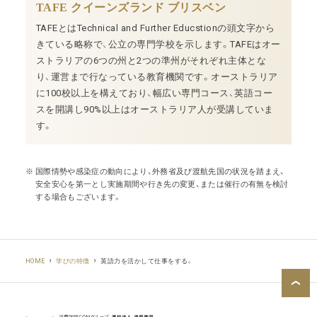
TAFE クイーンズランド ブリスベン
TAFEとはTechnical and Further Educstionの頭文字から
きている略称で、公立の専門学校を示します。TAFEはオー
ストラリアの6つの州と2つの準州がそれぞれ主体とな
り、運営まで行なっている教育機関です。オーストラリア
に100校以上を構えており、幅広い専門コース、英語コー
スを開講し90%以上はオーストラリア人が受講していま
す。
国際情勢や感染症の動向により、外務省及び渡航先国の状況を踏まえ、
安全安心を第一とし実施期間や行き先の変更、または催行の有無を検討
する場合もございます。
英語力を活かして仕事をする。
HOME
学びの特徴